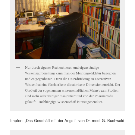
Nur durch eigenes Recherchieren und eigenständige
Wissensaufbereitung kann man der Meinungsdiktatur begegnen
und entgegenhalten. Denn die Unterdrückung an alternativen
Wissen hat eine fürchterliche diktatorische Dimension erreicht. Der
Großteil der sogenannten wissenschaftlichen Mainstream-Studien
sind mehr oder weniger manipuliert und von der Pharmamafia
gekauft. Unabhängige Wissenschaft ist weitgehend tot.
Impfen: „Das Geschäft mit der Angst“ von Dr. med. G. Buchwald