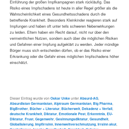
Einführung der großen Impfkampagnen stark rückläufig. Das
Risiko eines Impfschadens ist heute in aller Regel größer als die
Wahrscheinlichkeit eines Gesundheitsschadens durch die
betreffende Krankheit. Besonders Kleinkinder reagieren stark auf
Impfungen und haben oft unter teils schweren Nebenwirkungen
zu leiden. Eltern haben ein Recht darauf, nicht nur über den
vermeintlichen Nutzen, sondern auch über die möglichen Risiken
und Gefahren einer Impfung aufgeklärt zu werden. Jeder mündige
Bürger muss sich entscheiden dürfen, ob er das Risiko einer
Erkrankung oder die Gefahr eines möglichen Impfschadens höher
einschätzt.
Dieser Eintrag wurde von
Oskar Unke
unter
Absurd-AG
,
Absurdistan Germanistan
,
Alptraum Germanistan
,
Big Pharma
,
BigBrother
,
Bücher + Literatur
,
Bücherwelt
,
Dekadenz + Verfall
,
deutsche Krankheit
,
Diktatur
,
Emotionale Pest
,
Erkenntnis
,
EU-
Diktatur
,
Frust
,
Gegenwehr
,
Gesinnungsdiktatur
,
Gesundheit
,
Globalisierung
,
Impfirrsinn
,
Innenweltverschmutzung
,
Irrsinn akut
,