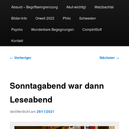
Absurd – Begriffseingrenzung
Akut-wichtig!
Walzbachtal
Bilder-Info
Orwell 2022
Philo
Schweden
Psycho
Wunderbare Begegnungen
CompIntSoft
Kontakt
Beitragsnavigation
←
Vorheriger
Nächster
→
Sonntagabend war dann
Leseabend
Veröffentlicht am
29/11/2021