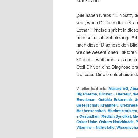
Mankevich.
„Sie haben Krebs.“ Ein Satz, 
was, wenn Dir über diese Kran
Lothar Hirneise spricht in die
über seine jahrzehntelange Ar
nach dieser Diagnose den Blick
welche wesentlichen Faktoren 
können – weit mehr, als uns bew
Stell Dir vor, eine Diagnose er
Du, dass Dir die entscheidend
Veröffentlicht unter
Absurd-AG
,
Absu
Big Pharma
,
Bücher + Literatur
,
de
Emotionen - Gefühle
,
Erkenntnis
,
G
Gesellschaft
,
Krankheit
,
Krebswelt
Machenschaften
,
Machtterroristen
+ Gesundheit
,
Medizin Syndikat
,
Med
Oskar Unke
,
Oskars Notizkladde
,
P
Vitamine + Nährstoffe
,
Wissenschaf