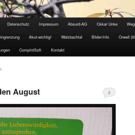
Datenschutz
Impressum
Absurd-AG
Oskar Unke
Weg
eingrenzung
Akut-wichtig!
Walzbachtal
Bilder-Info
Orwell 2
ungen
CompIntSoft
Kontakt
K
den August
2