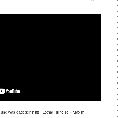
(und was dagegen hilft) | Lothar Hirneise – Maxim