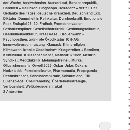
der Woche
,
Asylwahnsinn
,
Ausverkauf
,
Bananenrepublik
,
Banditen + Halunken
,
Blogosoph
,
Dekadenz + Verfall
,
Der
Gedanke des Tages
,
deutsche Krankheit
,
Deutschland Exit
,
Diktatur
,
Dummheit in Reinkultur
,
Durchgeknallt
,
Emotionale
Pest
,
Endspiel 26 -30
,
Freiheit
,
Fremdeninvasion
,
Gedankensplitter
,
Gesellschaftskritik
,
Gesinnungsdiktatur
,
Gesundheitsdiktatur
,
Great Reset
,
Größenwahn +
Psychopathen
,
grün-rote Ökodiktatur
,
ICH-AG
,
Innenweltverschmutzung
,
Klamauk
,
Klimareligion
,
Klimawahn
,
kranke Gesellschaft
,
Kriegstreiber + Banditen
,
Kriminalität
,
Kulissenschieber
,
Mafiastrukturen
,
Medizin
Syndikat
,
Medizinkritik
,
Meinungsfreiheit
,
Murks
,
Oligarchenmafia
,
Orwell 2026
,
Oskar Unke
,
Oskars
Notizkladde
,
Parteiendiktatur
,
Pharmamafia
,
Propaganda
,
Rechtsbrecher
,
Scheindemokratie
,
Schlafmichel
,
Till
Eulenspiegel
,
Überfremdung
,
Überlebensstrategie
,
Verlogenheit
,
Weltkriegsgefahr akut
2
Antworten