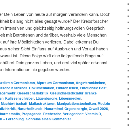
der Dein Leben von heute auf morgen verändern kann. Doch
kheit bislang nicht alles gesagt wurde? Der Krebsforscher
sem intensiven und gleichzeitig hoffnungsvollen Gespräch
beit mit Betroffenen und darüber, weshalb viele Menschen
 auf ihre Möglichkeiten verlieren. Dabei erkennst Du,
aus seiner Sicht Einfluss auf Ausbruch und Verlauf haben
usst ist. Diese Folge wirft eine tiefgreifende Frage auf:
schüttert Dein ganzes Leben, und erst viel später erkennst
en Informationen nie gegeben wurden.
rdistan Germanistan
,
Alptraum Germanistan
,
Angstkrankheiten
,
utsche Krankheit
,
Dokumentation
,
Einfach leben
,
Emotionale Pest
,
egenwehr
,
Gesellschaftskritik
,
Gesundheitsdiktatur
,
kranke
en
,
Kulissenschieber
,
Lügenbarone
,
Lügenmedien
,
,
Machtwirtschaft
,
Mafiastrukturen
,
Manipulationstechniken
,
Medizin
izinkritik
,
Naturheilkunde
,
Naturmittel
,
Orgonenergie
,
Orwell 2026
,
harmamafia
,
Propaganda
,
Recherche
,
Verlogenheit
,
Vitamin D
,
t + Forschung
|
Schreibe einen Kommentar