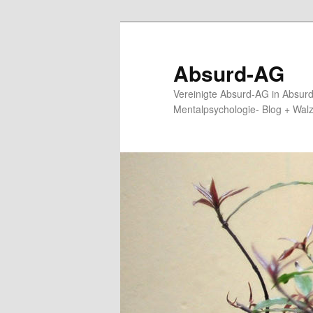
Zum
Zum
primären
sekundären
Inhalt
Inhalt
Absurd-AG
springen
springen
Vereinigte Absurd-AG in Absur
Mentalpsychologie- Blog + Wal