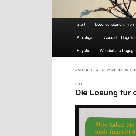
Hauptmenü
Start
Datenschutzrichtlinien
Kraichgau
Absurd – Begriffs
Psycho
Wunderbare Begegn
KATEGORIEARCHIV:
MEDIZINKRITI
BILD
Die Losung für 