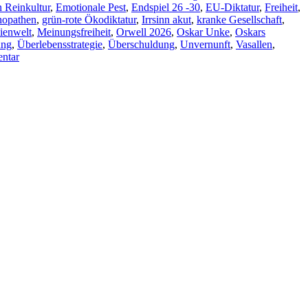
 Reinkultur
,
Emotionale Pest
,
Endspiel 26 -30
,
EU-Diktatur
,
Freiheit
,
hopathen
,
grün-rote Ökodiktatur
,
Irrsinn akut
,
kranke Gesellschaft
,
ienwelt
,
Meinungsfreiheit
,
Orwell 2026
,
Oskar Unke
,
Oskars
ung
,
Überlebensstrategie
,
Überschuldung
,
Unvernunft
,
Vasallen
,
ntar