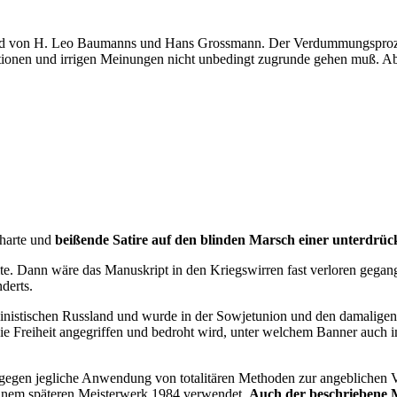
nd von H. Leo Baumanns und Hans Grossmann. Der Verdummungsprozeß h
tionen und irrigen Meinungen nicht unbedingt zugrunde gehen muß. Aber
lharte und
beißende Satire auf den blinden Marsch einer unterdrück
te. Dann wäre das Manuskript in den Kriegswirren fast verloren gegang
derts.
talinistischen Russland und wurde in der Sowjetunion und den damalige
ie Freiheit angegriffen und bedroht wird, unter welchem Banner auch
rn gegen jegliche Anwendung von totalitären Methoden zur angeblichen
seinem späteren Meisterwerk 1984 verwendet.
Auch der beschriebene M