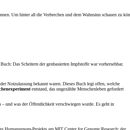
können. Um hinter all die Verbrechen und dem Wahnsinn schauen zu kö
 Buch: Das Scheitern der genbasierten Impfstoffe war vorhersehbar.
der Notzulassung bekannt waren. Dieses Buch legt offen, welche
chenexperiment
entstand, das ungezählte Menschenleben gefordert
en – und was der Öffentlichkeit verschwiegen wurde. Es geht in
r des Humangenom-Projekts am MIT Center for Genome Research: der