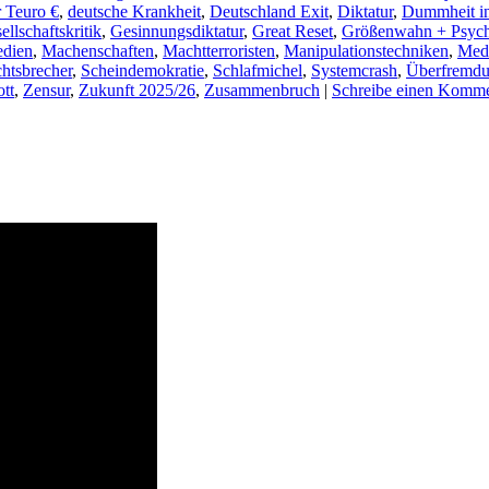
r Teuro €
,
deutsche Krankheit
,
Deutschland Exit
,
Diktatur
,
Dummheit in
ellschaftskritik
,
Gesinnungsdiktatur
,
Great Reset
,
Größenwahn + Psyc
dien
,
Machenschaften
,
Machtterroristen
,
Manipulationstechniken
,
Med
htsbrecher
,
Scheindemokratie
,
Schlafmichel
,
Systemcrash
,
Überfremd
tt
,
Zensur
,
Zukunft 2025/26
,
Zusammenbruch
|
Schreibe einen Komme