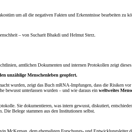
nkostüm um all die negativen Fakten und Erkenntnisse bearbeiten zu 
nschheit – von Sucharit Bhakdi und Helmut Sterz.
htlinien, amtlichen Dokumenten und internen Protokollen zeigt dieses
n unzählige Menschenleben geopfert.
emacht wurden, zeigt das Buch mRNA-Impfungen, dass die Risiken vor 
he bewusst unterlassen wurden – und wie daraus ein
weltweites Mens
tokolle. Sie dokumentieren, was intern gewusst, diskutiert, entschied
. Die Belege stammen aus den Institutionen selbst.
 Kevin McKernan, dem ehemaligen Forschungs- und Entwicklungsleite