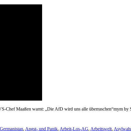
S-Chef Maaßen warnt: „Die AfD wird uns alle überraschen“mym by
Germanistan
,
Angst- und Panik
,
Arbeit-Los-AG
,
Arbeitswelt
,
Asylwah