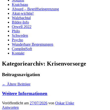
Notizen
Kraichgau
Absurd – Begriffseingrenzung
Akut-wichtig!
Walzbachtal
Bilder-Info
Orwell 2022
Philo
Schweden
Psycho
Wunderbare Begegnungen
CompIntSoft
Kontakt
Kategoriearchiv:
Krisenvorsorge
Beitragsnavigation
←
Ältere Beiträge
Weitere Informationen
Veröffentlicht am
27/07/2026
von
Oskar Unke
Antworten