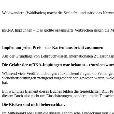
Waldwandern (Waldbaden) macht die Seele frei und stärkt das Nerve
mRNA Impfungen – Das größte organisierte Verbrechen gegen die Me
Impfen um jeden Preis – das Kartenhaus bricht zusammen
Auf der Grundlage von Lehrbuchwissen, internationalen Zulassungsric
Die Gefahr der mRNA-Impfungen war bekannt – trotzdem wurde
Während viele Veröffentlichungen rückblickend fragen, ob Fehler g
Sicherheitsprüfungen zwingend vorgeschrieben gewesen wären, welc
hat.
Ein wichtiges Element dieses Buches bilden die freigeklagten RKI-Pro
diesem Buch also nicht um Einschätzungen, sondern um die Tatsachen
Die Risiken sind nicht beherrschbar.
Im Mittelpunkt aber steht die jüngste genomische Entdeckung von