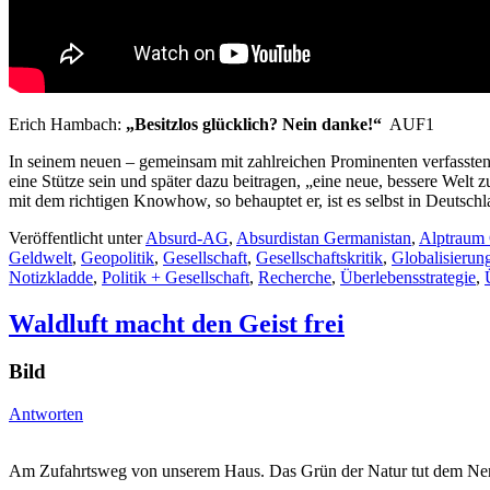
Erich Hambach:
„Besitzlos glücklich? Nein danke!“
AUF1
In seinem neuen – gemeinsam mit zahlreichen Prominenten verfasst
eine Stütze sein und später dazu beitragen, „eine neue, bessere Welt 
mit dem richtigen Knowhow, so behauptet er, ist es selbst in Deutschla
Veröffentlicht unter
Absurd-AG
,
Absurdistan Germanistan
,
Alptraum 
Geldwelt
,
Geopolitik
,
Gesellschaft
,
Gesellschaftskritik
,
Globalisierun
Notizkladde
,
Politik + Gesellschaft
,
Recherche
,
Überlebensstrategie
,
Waldluft macht den Geist frei
Bild
Antworten
Am Zufahrtsweg von unserem Haus. Das Grün der Natur tut dem Nerv