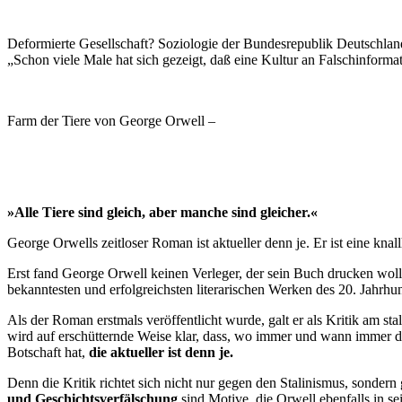
Deformierte Gesellschaft? Soziologie der Bundesrepublik Deutschla
„Schon viele Male hat sich gezeigt, daß eine Kultur an Falschinforma
Farm der Tiere von George Orwell –
»Alle Tiere sind gleich, aber manche sind gleicher.«
George Orwells zeitloser Roman ist aktueller denn je. Er ist eine knal
Erst fand George Orwell keinen Verleger, der sein Buch drucken woll
bekanntesten und erfolgreichsten literarischen Werken des 20. Jahrhun
Als der Roman erstmals veröffentlicht wurde, galt er als Kritik am s
wird auf erschütternde Weise klar, dass, wo immer und wann immer d
Botschaft hat,
die aktueller ist denn je.
Denn die Kritik richtet sich nicht nur gegen den Stalinismus, sonde
und Geschichtsverfälschung
sind Motive, die Orwell ebenfalls in 