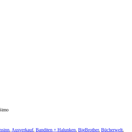
 Simo
nsinn
,
Ausverkauf
,
Banditen + Halunken
,
BigBrother
,
Bücherwelt
,