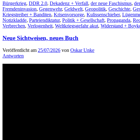
Bürgerkrieg
,
DDR 2.0
,
Dekadenz + Verfall
,
der neue Faschismus
,
de
Fremdeninvasion
,
Gegenwehr
,
Geldwelt
,
Geopolitik
,
Geschichte
,
Ges
Kriegstreiber + Banditen
,
Krisenvorsorge
,
Kulissenschieber
,
Lügenme
Notizkladde
,
Parteiendiktatur
,
Politik + Gesellschaft
,
Propaganda
,
Rec
Verbrechen
,
Verlogenheit
,
Weltkriegsgefahr akut
,
Widerstand + Boyko
Neue Sichtweisen, neues Buch
Veröffentlicht am
25/07/2026
von
Oskar Unke
Antworten