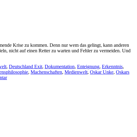
ommende Krise zu kommen. Denn nur wem das gelingt, kann anderen
ndeln, nicht auf einen Retter zu warten und Fehler zu vermeiden. Und
elt
,
Deutschland Exit
,
Dokumentation
,
Enteignung
,
Erkenntnis
,
ensphilosophie
,
Machenschaften
,
Medienwelt
,
Oskar Unke
,
Oskars
ntar