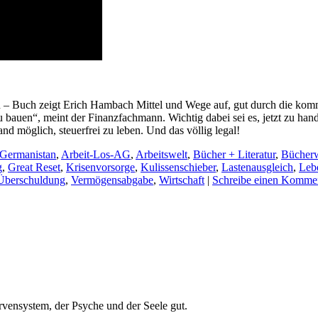
en – Buch zeigt Erich Hambach Mittel und Wege auf, gut durch die k
zu bauen“, meint der Finanzfachmann. Wichtig dabei sei es, jetzt zu ha
nd möglich, steuerfrei zu leben. Und das völlig legal!
Germanistan
,
Arbeit-Los-AG
,
Arbeitswelt
,
Bücher + Literatur
,
Bücherw
g
,
Great Reset
,
Krisenvorsorge
,
Kulissenschieber
,
Lastenausgleich
,
Leb
Überschuldung
,
Vermögensabgabe
,
Wirtschaft
|
Schreibe einen Komme
ensystem, der Psyche und der Seele gut.