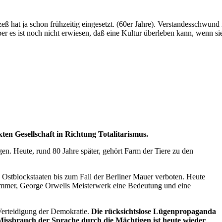
at ja schon frühzeitig eingesetzt. (60er Jahre). Verstandesschwund
 es ist noch nicht erwiesen, daß eine Kultur überleben kann, wenn sie
ten Gesellschaft in Richtung Totalitarismus.
en. Heute, rund 80 Jahre später, gehört Farm der Tiere zu den
n Ostblockstaaten bis zum Fall der Berliner Mauer verboten. Heute
 immer, George Orwells Meisterwerk eine Bedeutung und eine
 Verteidigung der Demokratie.
Die rücksichtslose Lügenpropaganda
issbrauch der Sprache durch die Mächtigen ist heute wieder