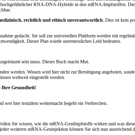
hochgefährlicher RNA-DNA-Hybride in den mRNA-Impfstoffen. Diese B
chbar.
izinisch, rechtlich und ethisch unverantwortlich
. Dies ist kein p
me gedacht. Sie soll zur universellen Plattform werden mit regelmäßi
otwendigkeit. Dieser Plan würde unermessliches Leid bedeuten.
usgeträumt sein muss. Dieses Buch macht Mut.
n werden. Wissen wird hier nicht zur Beruhigung angeboten, sondern
en weltweit eingestellt werden.
 Ihre Gesundheit!
nd wer hier trotzdem weitermacht begeht ein Verbrechen.
en Sie wissen, wie die mRNA-GenImpfstoffe wirken und was diese neue
jeder weiteren mRNA-Geninjektion können Sie sich nun ausreichend d