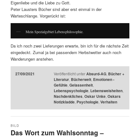
Eigenliebe und die Liebe zu Gott.
Peter Lausters Bücher sind aber erst einmal in der
Warteschlange. Vorgerückt ist:
Mein Spezialgebiet Lebensphilosophie.
Da ich noch zwei Lieferungen erwarte, bin ich für die nächste Zeit
eingedeckt. Zumal ja bei passendem Herbstwetter auch noch
Wanderungen anstehen.
27/09/2021
Veröffentlicht unter
Absurd-AG
,
Bücher +
Literatur
,
Bücherwelt
,
Emotionen -
Gefühle
,
Gelassenheit
,
Lebenspsychologie
,
Lebensweisheiten
,
Nachdenkliches
,
Oskar Unke
,
Oskars
Notizkladde
,
Psychologie
,
Verhalten
BILD
Das Wort zum Wahlsonntag –