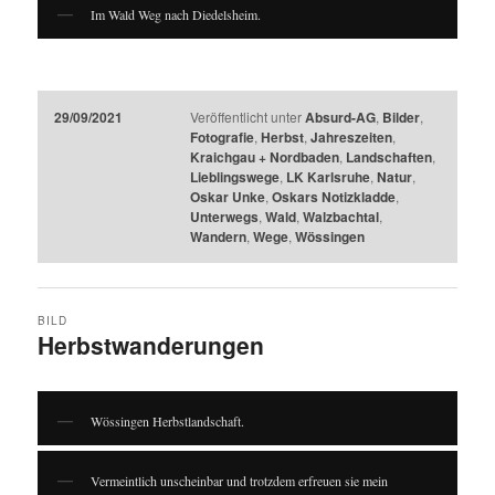
Im Wald Weg nach Diedelsheim.
29/09/2021
Veröffentlicht unter
Absurd-AG
,
Bilder
,
Fotografie
,
Herbst
,
Jahreszeiten
,
Kraichgau + Nordbaden
,
Landschaften
,
Lieblingswege
,
LK Karlsruhe
,
Natur
,
Oskar Unke
,
Oskars Notizkladde
,
Unterwegs
,
Wald
,
Walzbachtal
,
Wandern
,
Wege
,
Wössingen
BILD
Herbstwanderungen
Wössingen Herbstlandschaft.
Vermeintlich unscheinbar und trotzdem erfreuen sie mein