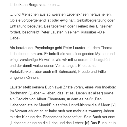
Liebe kann Berge versetzen …
… und Menschen aus schwersten Lebenskrisen heraushelfen.
Ob sie vorübergehend ist oder ewig hält, Selbstbegrenzung oder
Entfaltung bedeutet, Besitzdenken oder Freiheit des Einzelnen
fördert, beschreibt Peter Lauster in seinem Klassiker «Die
Liebe».
Als beratender Psychologe geht Peter Lauster mit dem Thema
Liebe behutsam um. Er befreit sie von einengenden Mythen und
bringt vorsichtige Hinweise, wie wir mit unserem Liebesgefühl
und der damit verbundenen Verlustangst, Eifersucht,
Verletzlichkeit, aber auch mit Sehnsucht, Freude und Fülle
umgehen können.
Lauster stellt seinem Buch zwei Zitate voran, eines von Ingeborg
Bachmann („Lieben – lieben, das ist es. Lieben ist alles“) sowie
ein Gedicht von Albert Ehrenstein, in dem es heißt „Den
Liebenden stäubt Mond/Ein sanftes Licht/Milchmild auf Meer“.[7]
Im Vorwort erklärt er, er habe sich seit mehr als zwanzig Jahren
mit der Klärung des Phänomens beschäftigt. Sein Buch sei eine
„Liebeserklärung an die Liebe und das Leben“.[8] Das Buch ist in