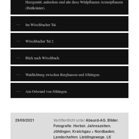
Herzgemüt, außerdem sind alle diese Wildpflanzen Arzneipflanzen
(Heilkräuter).
Im Wöschbacher Tal.
Wöschbacher Tal 2.
Blick nach Wöschbach.
Waldlichtung zwischen Berghausen und Jöhlingen.
Am Ortsrand von Jöhlingen.
29/09/2021
Veröffentlicht unter
Absurd-AG
,
Bilder
,
Fotografie
,
Herbst
,
Jahreszeiten
,
Jöhlingen
,
Kraichgau + Nordbaden
,
Landschaften
,
Lieblingswege
,
LK