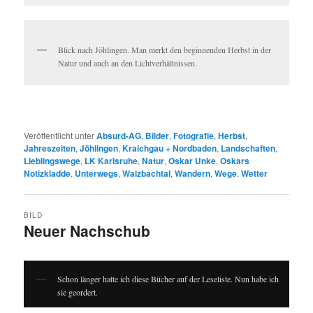
Blick nach Jöhlingen. Man merkt den beginnenden Herbst in der
Natur und auch an den Lichtverhältnissen.
Veröffentlicht unter
Absurd-AG
,
Bilder
,
Fotografie
,
Herbst
,
Jahreszeiten
,
Jöhlingen
,
Kraichgau + Nordbaden
,
Landschaften
,
Lieblingswege
,
LK Karlsruhe
,
Natur
,
Oskar Unke
,
Oskars
Notizkladde
,
Unterwegs
,
Walzbachtal
,
Wandern
,
Wege
,
Wetter
BILD
Neuer Nachschub
Schon länger hatte ich diese Bücher auf der Leseliste. Nun habe ich
sie geordert.