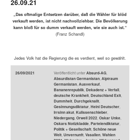
26.09.21
„Das oftmalige Entsetzen darüber, daß die Wähler für blöd
verkauft werden, ist nicht nachvollziehbar. Die Bevölkerung
kann bloß für so dumm verkauft werden, wie sie auch ist.“
(Franz Schandl)
Jedes Volk hat die Regierung die es verdient, weil so gewählt.
26/09/2021
Veröffentlicht unter
Absurd-AG
,
Absurdistan Germanistan
,
Alptraum
Germanistan
,
Ausverkauf
,
Bananenrepublik
,
Dekadenz + Verfall
,
deutsche Krankheit
,
Deutschland Exit
,
Dummheit
,
Durchgeknallt
,
Gesinnungsdiktatur
,
Heini Deutscher
,
Irrsinn akut
,
Kulissenschieber
,
Niedergang
,
Orwell 2022
,
Oskar Unke
,
Oskars Notizkladde
,
Parteiendiktatur
,
Politik + Gesellschaft
,
Schöne neue
Welt
,
Unvernunft
,
Vasallen
,
Wahlen