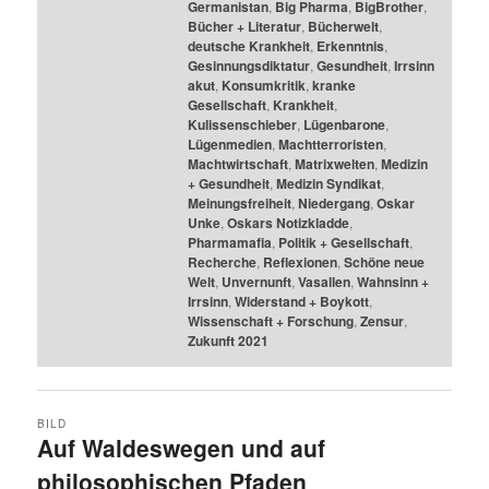
Germanistan
,
Big Pharma
,
BigBrother
,
Bücher + Literatur
,
Bücherwelt
,
deutsche Krankheit
,
Erkenntnis
,
Gesinnungsdiktatur
,
Gesundheit
,
Irrsinn
akut
,
Konsumkritik
,
kranke
Gesellschaft
,
Krankheit
,
Kulissenschieber
,
Lügenbarone
,
Lügenmedien
,
Machtterroristen
,
Machtwirtschaft
,
Matrixwelten
,
Medizin
+ Gesundheit
,
Medizin Syndikat
,
Meinungsfreiheit
,
Niedergang
,
Oskar
Unke
,
Oskars Notizkladde
,
Pharmamafia
,
Politik + Gesellschaft
,
Recherche
,
Reflexionen
,
Schöne neue
Welt
,
Unvernunft
,
Vasallen
,
Wahnsinn +
Irrsinn
,
Widerstand + Boykott
,
Wissenschaft + Forschung
,
Zensur
,
Zukunft 2021
BILD
Auf Waldeswegen und auf
philosophischen Pfaden