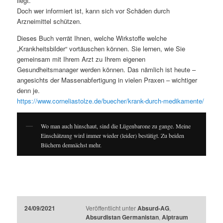
liegt.
Doch wer informiert ist, kann sich vor Schäden durch
Arzneimittel schützen.
Dieses Buch verrät Ihnen, welche Wirkstoffe welche
„Krankheitsbilder“ vortäuschen können. Sie lernen, wie Sie
gemeinsam mit Ihrem Arzt zu Ihrem eigenen
Gesundheitsmanager werden können. Das nämlich ist heute –
angesichts der Massenabfertigung in vielen Praxen – wichtiger
denn je.
https://www.corneliastolze.de/buecher/krank-durch-medikamente/
Wo man auch hinschaut, sind die Lügenbarone zu gange. Meine
Einschätzung wird immer wieder (leider) bestätigt. Zu beiden
Büchern demnächst mehr.
24/09/2021
Veröffentlicht unter
Absurd-AG
,
Absurdistan Germanistan
,
Alptraum