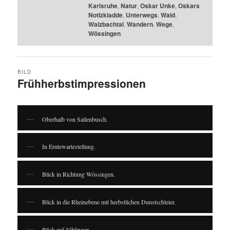
Karlsruhe
,
Natur
,
Oskar Unke
,
Oskars
Notizkladde
,
Unterwegs
,
Wald
,
Walzbachtal
,
Wandern
,
Wege
,
Wössingen
BILD
Frühherbstimpressionen
Oberhalb von Sallenbusch.
In Erntewartestellung.
Blick in Richtung Wössingen.
Blick in die Rheinebene mit herbstlichen Dunstschleier.
Blick auf Jöhlingen.