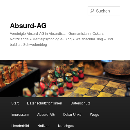
Zum
Zum
primären
sekundären
Such
Inhalt
Inhalt
springen
springen
Absurd-AG
Vereinigte Absurd-AG in Absurdistan Germanistan + Oskars
Notizkladde + Mentalpsychologie- Blog + Walzbachtal Blog + und
bald als Schwedenblog
Hauptmenü
Start
Datenschutzrichtlinien
Datenschutz
Impressum
Absurd-AG
Oskar Unke
Wege
Headerbild
Notizen
Kraichgau