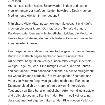
Zum Inhalt
Arzneimittel sollen heilen, Beschwerden lindern und, wenn
möglich, sogar vor künftigen Leiden bewahren. Doch machen
Medikamente wirklich immer gesund?
Mitnichten. Viele Mittel nützen weniger als gedacht und häufig
machen sie sogar krank. Ob Herzrasen, Schlafstörungen,
Parkinson oder Demenz – hinter etlichen Leiden, die Mediziner
heute diagnostizieren, stecken die Nebenwirkungen massenhaft
konsumierter Arzneien.
Das zeigen unter anderem zahlreiche Fallgeschichten in diesem
Buch: Ein vielfach gegen Rückenschmerz eingesetztes
Arzneimittel bringt einen kerngesunden Mittvierziger innerhalb
weniger Tage ins Grab. Eine rüstige Seniorin, die seit Jahren
schlecht schläft, wird scheinbar dement, bis der Schwiegersohn
die wahre Ursache entdeckt. Ein treusorgender Ehemann und
Vater von Mitte 60 fängt wenige Jahre nach einer Parkinson-
Diagnose plötzlich an krankhaft zu zocken. Er verpulvert
Tausende von Euro bei allen möglichen Arten von Glücksspielen
und treibt die gesamte Familie in den Ruin – weil keiner ahnt,
dass das merkwürdige Verhalten an den Pillen gegen Parkinson