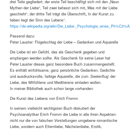
drei Teile gegliedert; der erste Teil beschäftigt sich mit den „Neun
Mythen der Liebe“, Teil zwei befasst sich mit„ Was mit der Liebe
geschieht“, der dritte Teil trägt die Überschrift„ In der Kunst zu
lieben liegt der Sinn des Lebens“.
https://de.wikipedia.org/wiki/Die_Liebe:_Psychologie_eines_Ph%C3
Passend dazu:
Peter Lauster: Flügelschlag der Liebe – Gedanken und Aquarelle
Die Liebe ist ein Gefühl, das als Geschenk gegeben und
empfangen werden sollte. Als Geschenk für seine Leser hat
Peter Lauster dieses ganz besondere Buch zusammengestellt.
Es enthält einfühlsame, ganz persönliche Gedanken, Gedichte
und ausdrucksvolle, farbige Aquarelle, die zum ‚Seelenflug‘ der
Liebe, des Mitfühlens und Meditierens einladen wollen.
In meiner Bibliothek auch schon lange vorhanden:
Die Kunst des Liebens von Erich Fromm
In seinem vielleicht wichtigsten Buch diskutiert der
Psychoanalytiker Erich Fromm die Liebe in alle ihren Aspekten:
nicht nur die von falschen Vorstellungen umgebene romantische
Liebe, sondern auch Elternliebe, Nächstenliebe, Erotik,