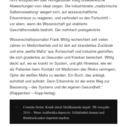
Abweichungen vom Ideal zeigen. Die industrienahe „medizinische
Selbstverwaltung“ weigert sich, auf wissenschaftliche
Erkenntnisse zu reagieren, und verhindert so den Fortschritt –
vor allem, wenn die Wissenschaft gut etablierte
Geschäftsmodelle bedroht. Der mehrfach preisgekrönte
Wissenschaftsjournalist Frank Wittig recherchiert seit vielen
Jahren im Medizinbetrieb und ist dort auf skandalöse Zustände
und eine „weiße Mafia“ aus Ärzteschaft und Industrie gestoßen,
die sich gnadenlos an Gesunden und Kranken bereichert. Wittig
deckt auf, wo es krankt im System, und gibt Hinweise, wie wir
als Patienten beim Kontakt mit Medizinern das Risiko verringern,
Opfer der weißen Mafia zu werden. Ein Buch, das anklagt,
aufrüttelt und aufklärt. Denn Erkenntnis ist der erste Weg zur
Besserung – des Systems und der eigenen Gesundheit.“
(Klappentext – Kopp-Verlag)
Cornelia Stolze: Krank durch Medikamente ungek. TB-Ausgabe
2016 – Wenn Antibiotika depressiv, Schlafmittel dement und
Blutdrucksenker impotent machen.