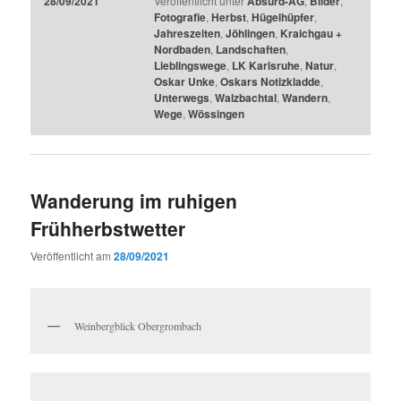
28/09/2021
Veröffentlicht unter
Absurd-AG
,
Bilder
,
Fotografie
,
Herbst
,
Hügelhüpfer
,
Jahreszeiten
,
Jöhlingen
,
Kraichgau +
Nordbaden
,
Landschaften
,
Lieblingswege
,
LK Karlsruhe
,
Natur
,
Oskar Unke
,
Oskars Notizkladde
,
Unterwegs
,
Walzbachtal
,
Wandern
,
Wege
,
Wössingen
Wanderung im ruhigen
Frühherbstwetter
Veröffentlicht am
28/09/2021
Weinbergblick Obergrombach