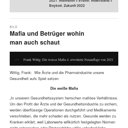
2021
,
Wahnsinn + Irrsinn
,
Widerstand +
Boykott
,
Zukunft 2022
BILD
Mafia und Betrüger wohin
man auch schaut
Frank Wittig: Die weisse Mafia 4. erweiterte Neuauflage von 2021
Wittig, Frank: Wie Ärzte und die Pharmaindustrie unsere
Gesundheit aufs Spiel setzen
Die weiße Mafia
„In unserem Gesundheitssystem herrschen mafiöse Verhältnisse.
Um den Profit der Ärzte und der Gesundheitsindustrie zu sichern,
werden überflüssige Operationen durchgeführt und Medikamente
verschrieben, die mehr schaden als nutzen. Gesunde werden zu
Kranken erklärt, weil Laborwerte willkürlich festgelegten Normen
nicht entsprechen oder Röntgenbilder völlig unbedenkliche