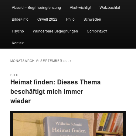
Absurd – Begriffseingrenzung
Akut-wichtig!
Walzbachtal
Bilder-Info
Orwell 2022
Philo
Schweden
Psycho
Wunderbare Begegnungen
CompIntSoft
Kontakt
MONATSARCHIV:
SEPTEMBER 2021
BILD
Heimat finden: Dieses Thema
beschäftigt mich immer
wieder