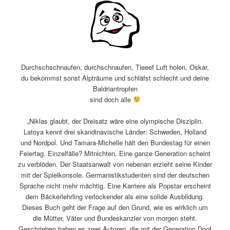
Durchschschnaufen, durchschnaufen, Tieeef Luft holen, Oskar,
du bekommst sonst Alpträume und schläfst schlecht und deine
Baldriantropfen
sind doch alle
„Niklas glaubt, der Dreisatz wäre eine olympische Disziplin.
Latoya kennt drei skandinavische Länder: Schweden, Holland
und Nordpol. Und Tamara-Michelle hält den Bundestag für einen
Feiertag. Einzelfälle? Mitnichten. Eine ganze Generation scheint
zu verblöden. Der Staatsanwalt von nebenan erzieht seine Kinder
mit der Spielkonsole. Germanistikstudenten sind der deutschen
Sprache nicht mehr mächtig. Eine Karriere als Popstar erscheint
dem Bäckerlehrling verlockender als eine solide Ausbildung.
Dieses Buch geht der Frage auf den Grund, wie es wirklich um
die Mütter, Väter und Bundeskanzler von morgen steht.
Geschrieben haben es zwei Autoren, die mit der Generation Doof