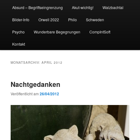
Absurd – Begriffseingrenzung
Akut-wichtig!
Walzbachtal
Bilder-Info
Orwell 2022
Philo
Schweden
Psycho
Wunderbare Begegnungen
CompIntSoft
Kontakt
MONATSARCHIV:
APRIL 2012
Nachtgedanken
Veröffentlicht am
26/04/2012