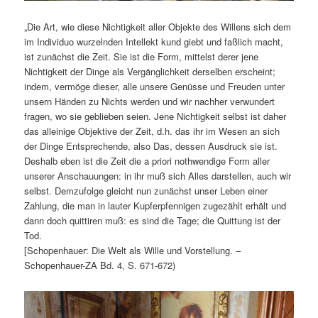
„Die Art, wie diese Nichtigkeit aller Objekte des Willens sich dem
im Individuo wurzelnden Intellekt kund giebt und faßlich macht,
ist zunächst die Zeit. Sie ist die Form, mittelst derer jene
Nichtigkeit der Dinge als Vergänglichkeit derselben erscheint;
indem, vermöge dieser, alle unsere Genüsse und Freuden unter
unsern Händen zu Nichts werden und wir nachher verwundert
fragen, wo sie geblieben seien. Jene Nichtigkeit selbst ist daher
das alleinige Objektive der Zeit, d.h. das ihr im Wesen an sich
der Dinge Entsprechende, also Das, dessen Ausdruck sie ist.
Deshalb eben ist die Zeit die a priori nothwendige Form aller
unserer Anschauungen: in ihr muß sich Alles darstellen, auch wir
selbst. Demzufolge gleicht nun zunächst unser Leben einer
Zahlung, die man in lauter Kupferpfennigen zugezählt erhält und
dann doch quittiren muß: es sind die Tage; die Quittung ist der
Tod.
[Schopenhauer: Die Welt als Wille und Vorstellung. –
Schopenhauer-ZA Bd. 4, S. 671-672)