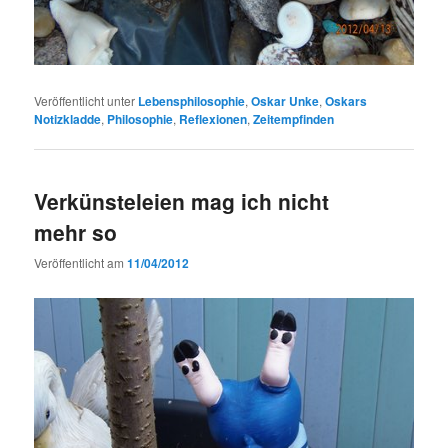
Veröffentlicht unter
Lebensphilosophie
,
Oskar Unke
,
Oskars
Notizkladde
,
Philosophie
,
Reflexionen
,
Zeitempfinden
Verkünsteleien mag ich nicht
mehr so
Veröffentlicht am
11/04/2012