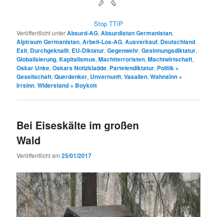
Stop TTIP
Veröffentlicht unter
Absurd-AG
,
Absurdistan Germanistan
,
Alptraum Germanistan
,
Arbeit-Los-AG
,
Ausverkauf
,
Deutschland
Exit
,
Durchgeknallt
,
EU-Diktatur
,
Gegenwehr
,
Gesinnungsdiktatur
,
Globalisierung
,
Kapitalismus
,
Machtterroristen
,
Machtwirtschaft
,
Oskar Unke
,
Oskars Notizkladde
,
Parteiendiktatur
,
Politik +
Gesellschaft
,
Querdenker
,
Unvernunft
,
Vasallen
,
Wahnsinn +
Irrsinn
,
Widerstand + Boykott
Bei Eiseskälte im großen
Wald
Veröffentlicht am
25/01/2017