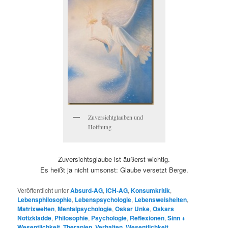
Zuversichtglauben und
Hoffnung
Zuversichtsglaube ist äußerst wichtig.
Es heißt ja nicht umsonst: Glaube versetzt Berge.
Veröffentlicht unter
Absurd-AG
,
ICH-AG
,
Konsumkritik
,
Lebensphilosophie
,
Lebenspsychologie
,
Lebensweisheiten
,
Matrixwelten
,
Mentalpsychologie
,
Oskar Unke
,
Oskars
Notizkladde
,
Philosophie
,
Psychologie
,
Reflexionen
,
Sinn +
Wesentlichkeit
,
Therapien
,
Verhalten
,
Wesentlichkeit
,