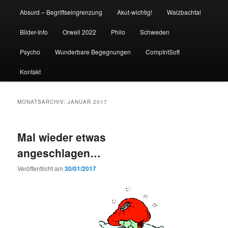
Absurd – Begriffseingrenzung
Akut-wichtig!
Walzbachtal
Bilder-Info
Orwell 2022
Philo
Schweden
Psycho
Wunderbare Begegnungen
CompIntSoft
Kontakt
MONATSARCHIV:
JANUAR 2017
Mal wieder etwas
angeschlagen…
Veröffentlicht am
30/01/2017