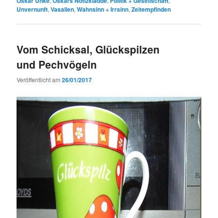
Oskar Unke
,
Oskars Notizkladde
,
Politik + Gesellschaft
,
Unvernunft
,
Vasallen
,
Wahnsinn + Irrsinn
,
Zeitempfinden
Vom Schicksal, Glückspilzen
und Pechvögeln
Veröffentlicht am
26/01/2017