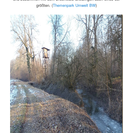
größten. (
Themenpark Umwelt BW
)