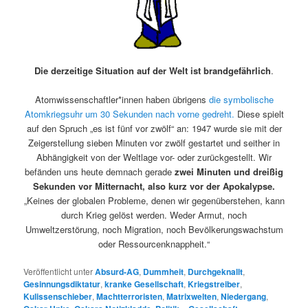
Die derzeitige Situation auf der Welt ist brandgefährlich
.
Atomwissenschaftler*innen haben übrigens
die symbolische
Atomkriegsuhr um 30 Sekunden nach vorne gedreht.
Diese spielt
auf den Spruch „es ist fünf vor zwölf“ an: 1947 wurde sie mit der
Zeigerstellung sieben Minuten vor zwölf gestartet und seither in
Abhängigkeit von der Weltlage vor- oder zurückgestellt. Wir
befänden uns heute demnach gerade
zwei Minuten und dreißig
Sekunden vor Mitternacht, also kurz vor der Apokalypse.
„Keines der globalen Probleme, denen wir gegenüberstehen, kann
durch Krieg gelöst werden. Weder Armut, noch
Umweltzerstörung, noch Migration, noch Bevölkerungswachstum
oder Ressourcenknappheit.“
Veröffentlicht unter
Absurd-AG
,
Dummheit
,
Durchgeknallt
,
Gesinnungsdiktatur
,
kranke Gesellschaft
,
Kriegstreiber
,
Kulissenschieber
,
Machtterroristen
,
Matrixwelten
,
Niedergang
,