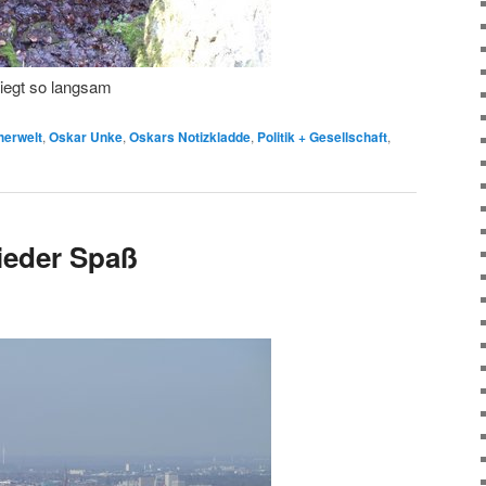
siegt so langsam
erwelt
,
Oskar Unke
,
Oskars Notizkladde
,
Politik + Gesellschaft
,
ieder Spaß