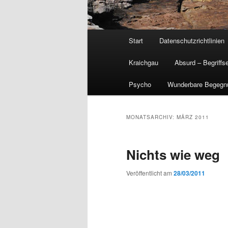
Hauptmenü
Start
Datenschutzrichtlinien
Kraichgau
Absurd – Begriffs
Psycho
Wunderbare Begegn
MONATSARCHIV:
MÄRZ 2011
Nichts wie weg
Veröffentlicht am
28/03/2011