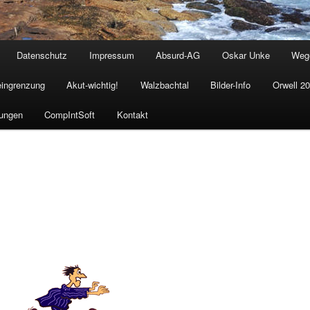
Datenschutz
Impressum
Absurd-AG
Oskar Unke
Weg
eingrenzung
Akut-wichtig!
Walzbachtal
Bilder-Info
Orwell 2
ungen
CompIntSoft
Kontakt