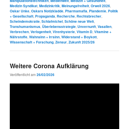
Manipulationstechniken
,
Medienwelt
,
Medizin + Gesundheit
,
Medizin Syndikat
,
Medizinkritik
,
Meinungsfreiheit
,
Orwell 2026
,
Oskar Unke
,
Oskars Notizkladde
,
Pharmamafia
,
Plandemie
,
Politik
+ Gesellschaft
,
Propaganda
,
Recherche
,
Rechtsbrecher
,
Scheindemokratie
,
Schlafmichel
,
Schöne neue Welt
,
Transhumanismus
,
Überlebensstrategie
,
Unvernunft
,
Vasallen
,
Verbrechen
,
Verlogenheit
,
Virenhysterie
,
Vitamin D
,
Vitamine +
Nährstoffe
,
Wahnsinn + Irrsinn
,
Widerstand + Boykott
,
Wissenschaft + Forschung
,
Zensur
,
Zukunft 2025/26
Weitere Corona Aufklärung
Veröffentlicht am
26/02/2026