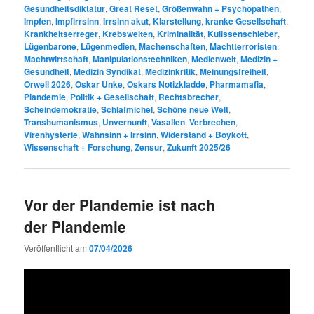
Gesundheitsdiktatur
,
Great Reset
,
Größenwahn + Psychopathen
,
Impfen
,
Impfirrsinn
,
Irrsinn akut
,
Klarstellung
,
kranke Gesellschaft
,
Krankheitserreger
,
Krebswelten
,
Kriminalität
,
Kulissenschieber
,
Lügenbarone
,
Lügenmedien
,
Machenschaften
,
Machtterroristen
,
Machtwirtschaft
,
Manipulationstechniken
,
Medienwelt
,
Medizin +
Gesundheit
,
Medizin Syndikat
,
Medizinkritik
,
Meinungsfreiheit
,
Orwell 2026
,
Oskar Unke
,
Oskars Notizkladde
,
Pharmamafia
,
Plandemie
,
Politik + Gesellschaft
,
Rechtsbrecher
,
Scheindemokratie
,
Schlafmichel
,
Schöne neue Welt
,
Transhumanismus
,
Unvernunft
,
Vasallen
,
Verbrechen
,
Virenhysterie
,
Wahnsinn + Irrsinn
,
Widerstand + Boykott
,
Wissenschaft + Forschung
,
Zensur
,
Zukunft 2025/26
Vor der Plandemie ist nach
der Plandemie
Veröffentlicht am
07/04/2026