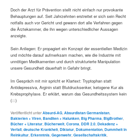
Doch der Arzt für Prävention stellt nicht einfach nur provokante
Behauptungen auf. Seit Jahrzehnten erstreitet er sich sein Recht
notfalls auch vor Gericht und gewann dort alle Verfahren gegen
die Ärztekammer, die ihn wegen unterschiedlicher Aussagen
anzeigte.
Sein Anliegen: Er propagiert ein Konzept der essentiellen Medizin
und möchte darauf aufmerksam machen, wie die Industrie mit
unnötigen Medikamenten und durch strukturierte Manipulation
unsere Gesundheit dauerhaft in Gefahr bringt.
Im Gespräch mit mir spricht er Klartext: Tryptophan statt
Antidepressiva, Arginin statt Blutdrucksenker, ketogene Kur als
Krebsprophylaxe. Er erklärt, warum das Gesundheitssystem kein
(:::)
Veröffentlicht unter
Absurd-AG
,
Absurdistan Germanistan
,
Bakterien + Viren
,
Banditen + Halunken
,
Big Pharma
,
BigBrother
,
Bücher + Literatur
,
Bücherwelt
,
Corona
,
DDR 2.0
,
Dekadenz +
Verfall
,
deutsche Krankheit
,
Diktatur
,
Dokumentation
,
Dummheit in
Reinkultur
,
Erkenntnis
,
Gegenwehr
,
Gesellschaftskritik
,