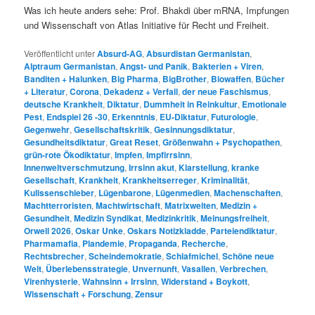
Was ich heute anders sehe: Prof. Bhakdi über mRNA, Impfungen
und Wissenschaft von Atlas Initiative für Recht und Freiheit.
Veröffentlicht unter
Absurd-AG
,
Absurdistan Germanistan
,
Alptraum Germanistan
,
Angst- und Panik
,
Bakterien + Viren
,
Banditen + Halunken
,
Big Pharma
,
BigBrother
,
Biowaffen
,
Bücher
+ Literatur
,
Corona
,
Dekadenz + Verfall
,
der neue Faschismus
,
deutsche Krankheit
,
Diktatur
,
Dummheit in Reinkultur
,
Emotionale
Pest
,
Endspiel 26 -30
,
Erkenntnis
,
EU-Diktatur
,
Futurologie
,
Gegenwehr
,
Gesellschaftskritik
,
Gesinnungsdiktatur
,
Gesundheitsdiktatur
,
Great Reset
,
Größenwahn + Psychopathen
,
grün-rote Ökodiktatur
,
Impfen
,
Impfirrsinn
,
Innenweltverschmutzung
,
Irrsinn akut
,
Klarstellung
,
kranke
Gesellschaft
,
Krankheit
,
Krankheitserreger
,
Kriminalität
,
Kulissenschieber
,
Lügenbarone
,
Lügenmedien
,
Machenschaften
,
Machtterroristen
,
Machtwirtschaft
,
Matrixwelten
,
Medizin +
Gesundheit
,
Medizin Syndikat
,
Medizinkritik
,
Meinungsfreiheit
,
Orwell 2026
,
Oskar Unke
,
Oskars Notizkladde
,
Parteiendiktatur
,
Pharmamafia
,
Plandemie
,
Propaganda
,
Recherche
,
Rechtsbrecher
,
Scheindemokratie
,
Schlafmichel
,
Schöne neue
Welt
,
Überlebensstrategie
,
Unvernunft
,
Vasallen
,
Verbrechen
,
Virenhysterie
,
Wahnsinn + Irrsinn
,
Widerstand + Boykott
,
Wissenschaft + Forschung
,
Zensur