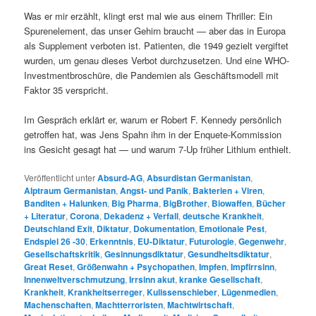
Was er mir erzählt, klingt erst mal wie aus einem Thriller: Ein
Spurenelement, das unser Gehirn braucht — aber das in Europa
als Supplement verboten ist. Patienten, die 1949 gezielt vergiftet
wurden, um genau dieses Verbot durchzusetzen. Und eine WHO-
Investmentbroschüre, die Pandemien als Geschäftsmodell mit
Faktor 35 verspricht.
Im Gespräch erklärt er, warum er Robert F. Kennedy persönlich
getroffen hat, was Jens Spahn ihm in der Enquete-Kommission
ins Gesicht gesagt hat — und warum 7-Up früher Lithium enthielt.
Veröffentlicht unter
Absurd-AG
,
Absurdistan Germanistan
,
Alptraum Germanistan
,
Angst- und Panik
,
Bakterien + Viren
,
Banditen + Halunken
,
Big Pharma
,
BigBrother
,
Biowaffen
,
Bücher
+ Literatur
,
Corona
,
Dekadenz + Verfall
,
deutsche Krankheit
,
Deutschland Exit
,
Diktatur
,
Dokumentation
,
Emotionale Pest
,
Endspiel 26 -30
,
Erkenntnis
,
EU-Diktatur
,
Futurologie
,
Gegenwehr
,
Gesellschaftskritik
,
Gesinnungsdiktatur
,
Gesundheitsdiktatur
,
Great Reset
,
Größenwahn + Psychopathen
,
Impfen
,
Impfirrsinn
,
Innenweltverschmutzung
,
Irrsinn akut
,
kranke Gesellschaft
,
Krankheit
,
Krankheitserreger
,
Kulissenschieber
,
Lügenmedien
,
Machenschaften
,
Machtterroristen
,
Machtwirtschaft
,