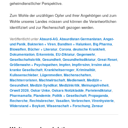
geheimdienstlicher Perspektive.
Zum Wohle der unzähligen Opfer und ihrer Angehörigen und zum
Wohle unseres Landes müssen und können die Verantwortlichen
identifiziert und zur Rechenschaft gezogen werden.
Veröffentlicht unter
Absurd-AG
,
Absurdistan Germanistan
,
Angst-
und Panik
,
Bakterien + Viren
,
Banditen + Halunken
,
Big Pharma
,
Biowaffen
,
Bücher + Literatur
,
Corona
,
deutsche Krankheit
,
Dokumentation
,
Erkenntnis
,
EU-Diktatur
,
Gegenwehr
,
Gesellschaftskritik
,
Gesundheit
,
Gesundheitsdiktatur
,
Great Reset
,
Größenwahn + Psychopathen
,
Impfen
,
Impfirrsinn
,
Irrsinn akut
,
kranke Gesellschaft
,
Krankheitserreger
,
Kriminalität
,
Kulissenschieber
,
Lügenmedien
,
Machenschaften
,
Machtterroristen
,
Machtwirtschaft
,
Medienwelt
,
Medizin +
Gesundheit
,
Medizin Syndikat
,
Medizinkritik
,
Meinungsfreiheit
,
Orwell 2026
,
Oskar Unke
,
Oskars Notizkladde
,
Parteiendiktatur
,
Pharmamafia
,
Plandemie
,
Politik + Gesellschaft
,
Propaganda
,
Recherche
,
Rechtsbrecher
,
Vasallen
,
Verbrechen
,
Virenhysterie
,
Widerstand + Boykott
,
Wissenschaft + Forschung
,
Zensur