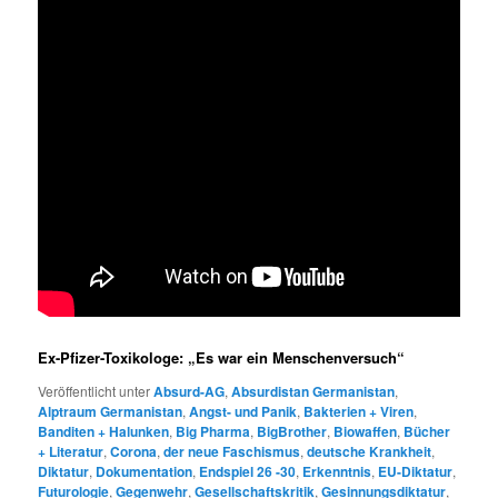
Ex-Pfizer-Toxikologe: „Es war ein Menschenversuch“
Veröffentlicht unter
Absurd-AG
,
Absurdistan Germanistan
,
Alptraum Germanistan
,
Angst- und Panik
,
Bakterien + Viren
,
Banditen + Halunken
,
Big Pharma
,
BigBrother
,
Biowaffen
,
Bücher
+ Literatur
,
Corona
,
der neue Faschismus
,
deutsche Krankheit
,
Diktatur
,
Dokumentation
,
Endspiel 26 -30
,
Erkenntnis
,
EU-Diktatur
,
Futurologie
,
Gegenwehr
,
Gesellschaftskritik
,
Gesinnungsdiktatur
,