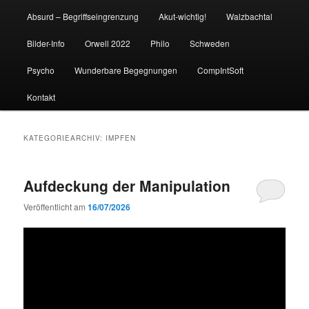
Absurd – Begriffseingrenzung
Akut-wichtig!
Walzbachtal
Bilder-Info
Orwell 2022
Philo
Schweden
Psycho
Wunderbare Begegnungen
CompIntSoft
Kontakt
KATEGORIEARCHIV:
IMPFEN
Aufdeckung der Manipulation
Veröffentlicht am
16/07/2026