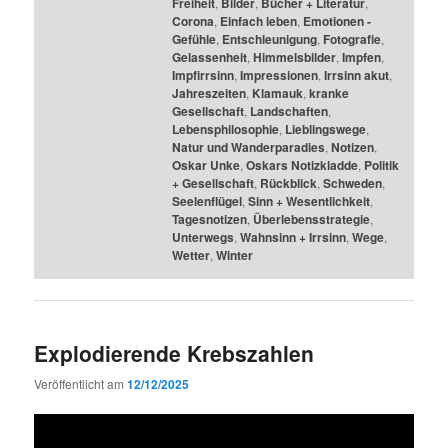
Freiheit
,
Bilder
,
Bücher + Literatur
,
Corona
,
Einfach leben
,
Emotionen -
Gefühle
,
Entschleunigung
,
Fotografie
,
Gelassenheit
,
Himmelsbilder
,
Impfen
,
Impfirrsinn
,
Impressionen
,
Irrsinn akut
,
Jahreszeiten
,
Klamauk
,
kranke
Gesellschaft
,
Landschaften
,
Lebensphilosophie
,
Lieblingswege
,
Natur und Wanderparadies
,
Notizen
,
Oskar Unke
,
Oskars Notizkladde
,
Politik
+ Gesellschaft
,
Rückblick
,
Schweden
,
Seelenflügel
,
Sinn + Wesentlichkeit
,
Tagesnotizen
,
Überlebensstrategie
,
Unterwegs
,
Wahnsinn + Irrsinn
,
Wege
,
Wetter
,
Winter
Explodierende Krebszahlen
Veröffentlicht am
12/12/2025