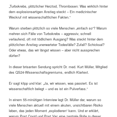
„Turbokrebs, plötzlicher Herztod, Thrombosen: Was wirklich hinter
dem explosionsartigen Anstieg steckt – Ein medizinischer
Weckruf mit wissenschaftlichen Fakten.“
Warum sterben plötzlich so viele Menschen „einfach so“? Warum
mehren sich Fälle von Turbokrebs – aggressiv, schnell
verlaufend, oft mit tödlichem Ausgang? Was steckt hinter dem
plötzlichen Anstieg unerwarteter Todesfälle? Zufall? Schicksal?
Oder etwas, das wir längst wissen – aber nicht aussprechen
dürfen?
In dieser brisanten Sendung spricht Dr. med. Kurt Müller, Mitglied
des QS24-Wissenschaftsgremiums, endlich Klartext.
Er sagt klipp und klar: „Ja, wir wissen, was passiert. Es ist
wissenschaftlich belegt – und es ist ein Pulverfass.“
In einem 55-minütigen Interview legt Dr. Müller dar, warum so
viele Menschen aktuell mit einem akuten, unsichtbaren Risiko
leben, das jeden Moment „explodieren“ kann. Und er erklärt,
warum Post Covid und Post Vac eine zentrale Rolle in dieser