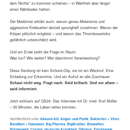
dem Nichts“ zu kommen scheinen – in Wahrheit aber längst
einen Nährboden hatten.
Der Mediziner erklärt auch, warum genau Melanome und
aggressive Krebsarten derzeit sprunghaft zunehmen. Warum der
Körper plötzlich entgleist – und warum das Thromboserisiko
gefährlich unterschätzt wird.
Und am Ende steht die Frage im Raum:
Was tun? Wie weiter? Wer übernimmt Verantwortung?
Diese Sendung ist kein Schock-Clip, sie ist ein Weckruf. Eine
Einladung zur Erkenntnis. Und ein Aufruf an alle Zuschauer:
Schaut nicht weg. Fragt nach. Seid kritisch. Und vor allem –
seid informiert.
Jetzt exklusiv auf QS24: Das Interview mit Dr. med. Kurt Müller
– 55 Minuten, die Leben retten könnten.
Veröffentlicht unter
Absurd-AG
,
Angst- und Panik
,
Bakterien + Viren
,
Banditen + Halunken
,
Big Pharma
,
BigBrother
,
Biowaffen
,
Bücherwelt
,
Corona
,
deutsche Krankheit
,
Diktatur
,
Emotionale