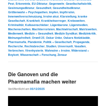
Pest
,
Erkenntnis
,
EU-Diktatur
,
Gegenwehr
,
Gesellschaftskritik
,
Gesinnungsdiktatur
,
Gesundheit
,
Gesundheitsdiktatur
,
Größenwahn + Psychopathen
,
Impfen
,
Impfirrsinn
,
Innenweltverschmutzung
,
Irrsinn akut
,
Klarstellung
,
kranke
Gesellschaft
,
Krankheit
,
Krankheitserreger
,
Krebswelten
,
Kriminalität
,
Kulissenschieber
,
Lügenbarone
,
Lügenmedien
,
Machenschaften
,
Machtterroristen
,
Machtwirtschaft
,
Matrixwelten
,
Medienwelt
,
Medizin + Gesundheit
,
Medizin Syndikat
,
Medizinkritik
,
Meinungsfreiheit
,
Orwell 25
,
Oskar Unke
,
Oskars Notizkladde
,
Pharmamafia
,
Plandemie
,
Politik + Gesellschaft
,
Propaganda
,
Recherche
,
Rechtsbrecher
,
Studien
,
Unvernunft
,
Vasallen
,
Verbrechen
,
Virenhysterie
,
Wahnsinn + Irrsinn
,
Widerstand +
Boykott
,
Wissenschaft + Forschung
,
Zensur
Die Ganoven und die
Pharmamafia machen weiter
Veröffentlicht am
05/12/2025