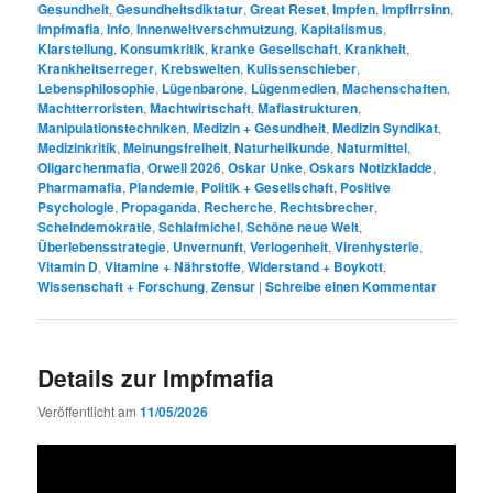
Gesundheit
,
Gesundheitsdiktatur
,
Great Reset
,
Impfen
,
Impfirrsinn
,
Impfmafia
,
Info
,
Innenweltverschmutzung
,
Kapitalismus
,
Klarstellung
,
Konsumkritik
,
kranke Gesellschaft
,
Krankheit
,
Krankheitserreger
,
Krebswelten
,
Kulissenschieber
,
Lebensphilosophie
,
Lügenbarone
,
Lügenmedien
,
Machenschaften
,
Machtterroristen
,
Machtwirtschaft
,
Mafiastrukturen
,
Manipulationstechniken
,
Medizin + Gesundheit
,
Medizin Syndikat
,
Medizinkritik
,
Meinungsfreiheit
,
Naturheilkunde
,
Naturmittel
,
Oligarchenmafia
,
Orwell 2026
,
Oskar Unke
,
Oskars Notizkladde
,
Pharmamafia
,
Plandemie
,
Politik + Gesellschaft
,
Positive
Psychologie
,
Propaganda
,
Recherche
,
Rechtsbrecher
,
Scheindemokratie
,
Schlafmichel
,
Schöne neue Welt
,
Überlebensstrategie
,
Unvernunft
,
Verlogenheit
,
Virenhysterie
,
Vitamin D
,
Vitamine + Nährstoffe
,
Widerstand + Boykott
,
Wissenschaft + Forschung
,
Zensur
|
Schreibe einen Kommentar
Details zur Impfmafia
Veröffentlicht am
11/05/2026