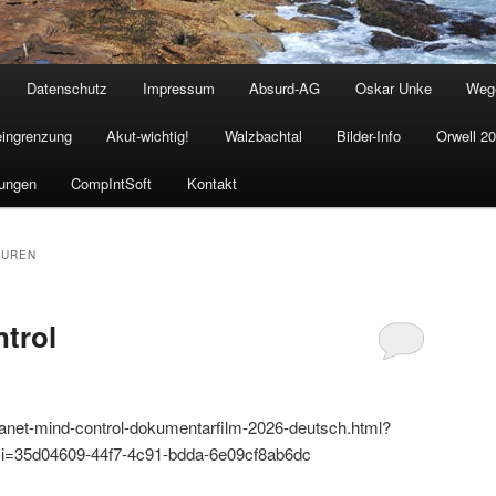
Datenschutz
Impressum
Absurd-AG
Oskar Unke
Weg
eingrenzung
Akut-wichtig!
Walzbachtal
Bilder-Info
Orwell 2
ungen
CompIntSoft
Kontakt
TUREN
trol
lanet-mind-control-dokumentarfilm-2026-deutsch.html?
i=35d04609-44f7-4c91-bdda-6e09cf8ab6dc