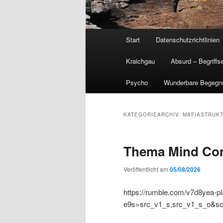
Hauptmenü
Start
Datenschutzrichtlinien
Kraichgau
Absurd – Begriffs
Psycho
Wunderbare Begegn
KATEGORIEARCHIV:
MAFIASTRUK
Thema Mind Con
Veröffentlicht am
05/08/2026
https://rumble.com/v7d8yea-p
e9s=src_v1_s,src_v1_s_o&sc