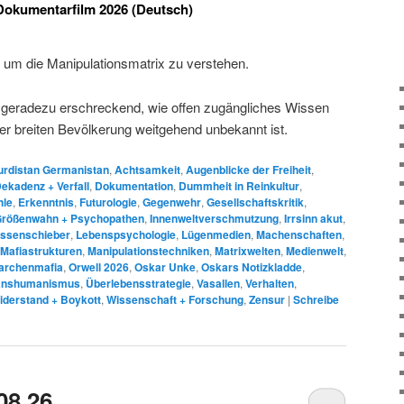
kumentarfilm 2026 (Deutsch)
, um die Manipulationsmatrix zu verstehen.
 ja geradezu erschreckend, wie offen zugängliches Wissen
er breiten Bevölkerung weitgehend unbekannt ist.
rdistan Germanistan
,
Achtsamkeit
,
Augenblicke der Freiheit
,
ekadenz + Verfall
,
Dokumentation
,
Dummheit in Reinkultur
,
hle
,
Erkenntnis
,
Futurologie
,
Gegenwehr
,
Gesellschaftskritik
,
rößenwahn + Psychopathen
,
Innenweltverschmutzung
,
Irrsinn akut
,
issenschieber
,
Lebenspsychologie
,
Lügenmedien
,
Machenschaften
,
Mafiastrukturen
,
Manipulationstechniken
,
Matrixwelten
,
Medienwelt
,
garchenmafia
,
Orwell 2026
,
Oskar Unke
,
Oskars Notizkladde
,
anshumanismus
,
Überlebensstrategie
,
Vasallen
,
Verhalten
,
iderstand + Boykott
,
Wissenschaft + Forschung
,
Zensur
|
Schreibe
08.26