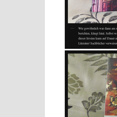
Wie gewöhnlich war dann am sp
berichten, klingt fatal. Selbst 
dieser Irrsinn kann auf Dauer 
Literatur/ Sachbücher verweisen