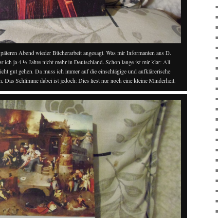
äteren Abend wieder Bücherarbeit angesagt. Was mir Informanten aus D.
war ich ja 4 ½ Jahre nicht mehr in Deutschland. Schon lange ist mir klar: All
nicht gut gehen. Da muss ich immer auf die einschlägige und aufklärerische
. Das Schlimme dabei ist jedoch: Dies liest nur noch eine kleine Minderheit.