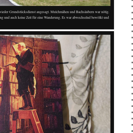
wieder Grundstücksdienst angesagt. Mulchmähen und Bachsäubern war nötig.
g und auch keine Zeit für eine Wanderung. Es war abwechselnd bewölkt und