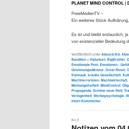
PLANET MIND CONTROL | Do
FreieMedienTV –
Ein weiteres Stück Aufklärung
Es ist und bleibt erstaunlich,
von existenzieller Bedeutung d
Veröffentlicht unter
Absurd-AG
,
Absu
Banditen + Halunken
,
BigBrother
,
D
Emotionale Pest
,
Emotionen - Gefü
Gesinnungsdiktatur
,
Great Reset
,
G
Klamauk
,
kranke Gesellschaft
,
Kul
Machtterroristen
,
Machtwirtschaft
,
Meinungsfreiheit
,
MindControl
,
Oli
Propaganda
,
Schöne neue Welt
,
Tr
Verlogenheit
,
Werbepsychologie
,
W
einen Kommentar
BILD
Notizen vom 04.